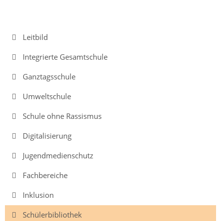
Schülerbücherei
Jahrgänge
Navigation
Leitbild
überspringen
Jahrgang
Integrierte Gesamtschule
5
Ganztagsschule
Jahrgang
6
Umweltschule
Jahrgang
Schule ohne Rassismus
7
Digitalisierung
Jahrgang
Jugendmedienschutz
8
Fachbereiche
Jahrgang
9
Inklusion
Jahrgang
Schülerbibliothek
10