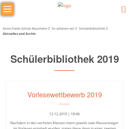
Navigation
Das
überspringen
sind
wir
Anne-Frank-Schule Raunheim
So arbeiten wir
Schülerbibliothek
Aktuelles und Archiv
Wer
macht
Schülerbibliothek 2019
was
Schulleitung
Schulleiter/in
Vorlesewettbewerb 2019
Stellv.
Schulleiter
12.12.2019 | 18:46
Stufenleitung
Nachdem in den sechsten Klassen intern jeweils zwei Klassensieger
Jg.
im Vorlesen ermittelt wurden, traten diese dann in einer zweiten