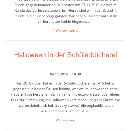
5-
Runde gegeneinander an. Wir hatten am 27.11.2019 die zweite
6
Runde des Vorlesewettbewerbs. Hierzu sind wir in der 3. und 4.
Stunde in die Bücherei gegangen. Wir haben uns erstmal auf die
Stufenleitung
vorbereiteten Stühle hingesetzt. ...
Jg.
Vorlesewettbewerb
Weiterlesen …
7-
2019
8
Halloween in der Schülerbücherei
Stufenleitung
Jg.
9-
10
04.11.2019 | 18:38
Am 30. Oktober hat es in der Schülerbücherei der AFS heftig
gegruselt. In beiden Pausen konnte, wer wollte, entweder eigene
Sekretariat
Fledermäuse herstellen, sich an einem Kreuzworträtsel oder einem
Quiz zur Entstehung von Halloween versuchen und ganz Furchtlose
waren dabei, sich bei „Spooky stories“ die unglaublichsten
Geschichten vorzustellen. Alle ...
Lehrerkollegium
Halloween
Weiterlesen …
in
Schulgesundheitsfachkraft
der