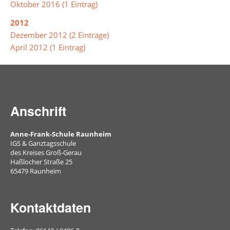
der
Oktober 2016 (1 Eintrag)
Mensa
2012
Dezember 2012 (2 Einträge)
April 2012 (1 Eintrag)
Umweltschule
Schule
ohne
Rassismus
Anschrift
Anne-Frank-Schule Raunheim
Digitalisierung
IGS & Ganztagsschule
des Kreises Groß-Gerau
Haßlocher Straße 25
Jugendmedienschutz
65479 Raunheim
Kontaktdaten
Fachbereiche
Arbeitslehre