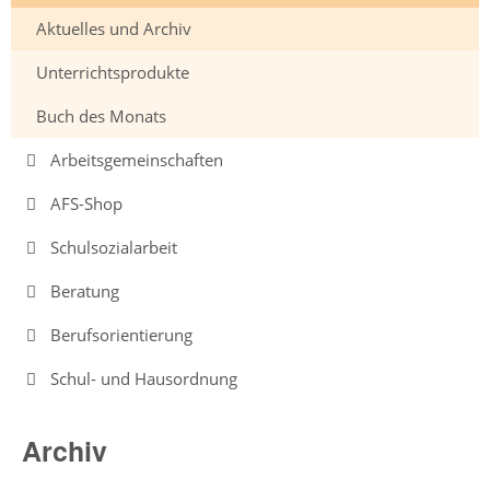
Aktuelles und Archiv
Intensivklasse
Unterrichtsprodukte
Elternvertretung
Buch des Monats
Arbeitsgemeinschaften
Schülervertretung
AFS-Shop
Schulsprecher/in
Schulsozialarbeit
Schülerrat
Beratung
Vertrauenslehrer/in
Berufsorientierung
Schul- und Hausordnung
Förderverein
So
Archiv
arbeiten
wir