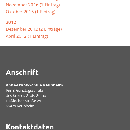
der
November 2016 (1 Eintrag)
Mensa
Oktober 2016 (1 Eintrag)
2012
Umweltschule
Dezember 2012 (2 Einträge)
April 2012 (1 Eintrag)
Schule
ohne
Rassismus
Anschrift
Digitalisierung
Anne-Frank-Schule Raunheim
IGS & Ganztagsschule
des Kreises Groß-Gerau
Jugendmedienschutz
Haßlocher Straße 25
65479 Raunheim
Fachbereiche
Kontaktdaten
Arbeitslehre