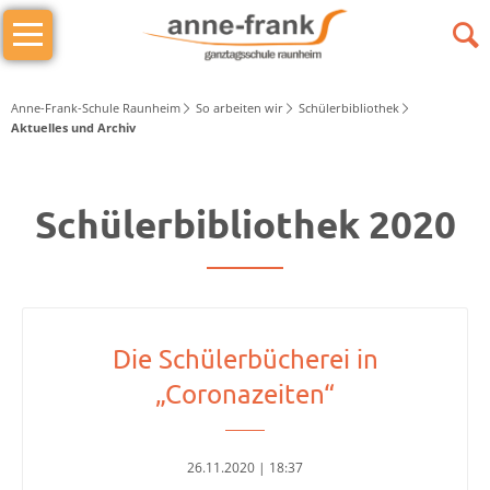
Navigation
Das
überspringen
sind
wir
Anne-Frank-Schule Raunheim
So arbeiten wir
Schülerbibliothek
Aktuelles und Archiv
Wer
macht
Schülerbibliothek 2020
was
Schulleitung
Schulleiter/in
Die Schülerbücherei in
Stellv.
„Coronazeiten“
Schulleiter
Stufenleitung
Jg.
26.11.2020 | 18:37