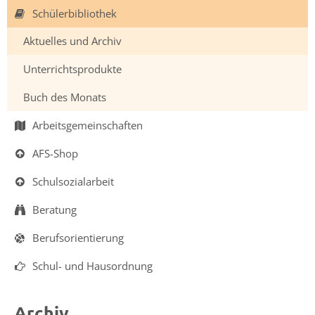
Schülerbibliothek
Intensivklasse
Aktuelles und Archiv
Unterrichtsprodukte
Elternvertretung
Buch des Monats
Schülervertretung
Arbeitsgemeinschaften
Schulsprecher/in
AFS-Shop
Schülerrat
Schulsozialarbeit
Vertrauenslehrer/in
Beratung
Berufsorientierung
Förderverein
Schul- und Hausordnung
So
arbeiten
wir
Archiv