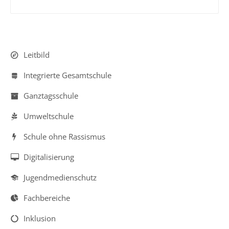
Geschichten
Jahrgänge
Navigation
Jahrgang
Leitbild
überspringen
5
Integrierte Gesamtschule
Jahrgang
Ganztagsschule
6
Umweltschule
Jahrgang
7
Schule ohne Rassismus
Jahrgang
Digitalisierung
8
Jugendmedienschutz
Jahrgang
9
Fachbereiche
Jahrgang
Inklusion
10