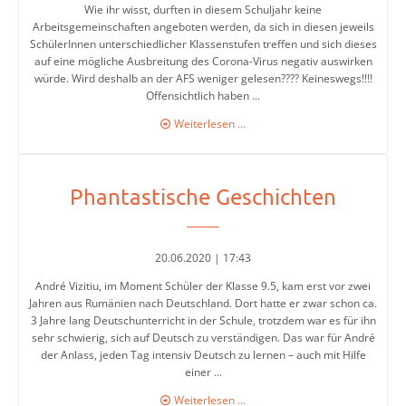
5-
Wie ihr wisst, durften in diesem Schuljahr keine
6
Arbeitsgemeinschaften angeboten werden, da sich in diesen jeweils
SchülerInnen unterschiedlicher Klassenstufen treffen und sich dieses
Stufenleitung
auf eine mögliche Ausbreitung des Corona-Virus negativ auswirken
würde. Wird deshalb an der AFS weniger gelesen???? Keineswegs!!!!
Jg.
Offensichtlich haben ...
7-
Die
Weiterlesen …
8
Schülerbücherei
in
Stufenleitung
„Coronazeiten“
Jg.
Phantastische Geschichten
9-
10
20.06.2020 | 17:43
Sekretariat
André Vizitiu, im Moment Schüler der Klasse 9.5, kam erst vor zwei
Jahren aus Rumänien nach Deutschland. Dort hatte er zwar schon ca.
3 Jahre lang Deutschunterricht in der Schule, trotzdem war es für ihn
sehr schwierig, sich auf Deutsch zu verständigen. Das war für André
Lehrerkollegium
der Anlass, jeden Tag intensiv Deutsch zu lernen – auch mit Hilfe
einer ...
Phantastische
Weiterlesen …
Schulgesundheitsfachkraft