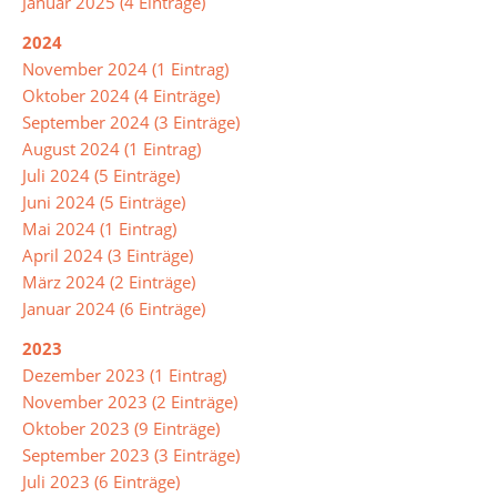
Januar 2025 (4 Einträge)
Biologie
2024
November 2024 (1 Eintrag)
Chemie
Oktober 2024 (4 Einträge)
Deutsch
September 2024 (3 Einträge)
August 2024 (1 Eintrag)
DAZ
Juli 2024 (5 Einträge)
(Deutsch
Juni 2024 (5 Einträge)
als
Mai 2024 (1 Eintrag)
Zweitsprache)
April 2024 (3 Einträge)
März 2024 (2 Einträge)
Englisch
Januar 2024 (6 Einträge)
Französisch
2023
Dezember 2023 (1 Eintrag)
Gesellschaftslehre
November 2023 (2 Einträge)
Kunst
Oktober 2023 (9 Einträge)
September 2023 (3 Einträge)
Mathematik
Juli 2023 (6 Einträge)