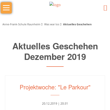
Navigation
Das
überspringen
sind
wir
Anne-Frank-Schule Raunheim
Was war los
Aktuelles Geschehen
Wer
Aktuelles Geschehen
macht
was
Dezember 2019
Schulleitung
Schulleiter/in
Stellv.
Projektwoche: "Le Parkour"
Schulleiter
Stufenleitung
20.12.2019 | 20:31
Jg.