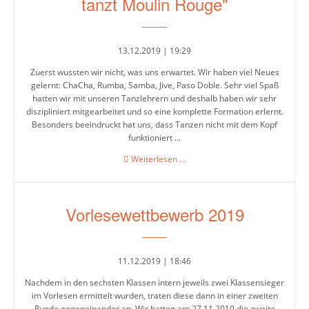
tanzt Moulin Rouge"
Jahrgänge
13.12.2019 | 19:29
Jahrgang
Zuerst wussten wir nicht, was uns erwartet. Wir haben viel Neues
5
gelernt: ChaCha, Rumba, Samba, Jive, Paso Doble. Sehr viel Spaß
hatten wir mit unseren Tanzlehrern und deshalb haben wir sehr
diszipliniert mitgearbeitet und so eine komplette Formation erlernt.
Jahrgang
Besonders beeindruckt hat uns, dass Tanzen nicht mit dem Kopf
6
funktioniert ...
Jahrgang
Projektwoche:
Weiterlesen …
"Lateinformation
7
tanzt
Moulin
Jahrgang
Vorlesewettbewerb 2019
Rouge"
8
Jahrgang
11.12.2019 | 18:46
9
Nachdem in den sechsten Klassen intern jeweils zwei Klassensieger
Jahrgang
im Vorlesen ermittelt wurden, traten diese dann in einer zweiten
10
Runde gegeneinander an. Wir hatten am 27.11.2019 die zweite