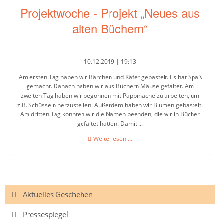
Projektwoche - Projekt „Neues aus
alten Büchern“
Leitbild
Integrierte
10.12.2019 | 19:13
Gesamtschule
Am ersten Tag haben wir Bärchen und Käfer gebastelt. Es hat Spaß
gemacht. Danach haben wir aus Büchern Mäuse gefaltet. Am
Abschlüsse
zweiten Tag haben wir begonnen mit Pappmache zu arbeiten, um
z.B. Schüsseln herzustellen. Außerdem haben wir Blumen gebastelt.
Am dritten Tag konnten wir die Namen beenden, die wir in Bücher
Ganztagsschule
gefaltet hatten. Damit ...
Projektwoche
Weiterlesen …
Lernzeiten
-
Projekt
Pausenangebot
„Neues
aus
Betreuung
alten
Navigation
Aktuelles Geschehen
Büchern“
Essen
überspringen
in
Pressespiegel