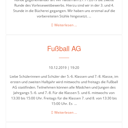
Runde des Vorlesewettbewerbs. Hierzu sind wir in der 3. und 4.
Intensivklasse
Stunde in die Bücherei gegangen. Wir haben uns erstmal auf die
vorbereiteten Stühle hingesetzt. ...
Vorlesewettbewerb
Weiterlesen …
Elternvertretung
2019
Fußball AG
Schülervertretung
Schulsprecher/in
10.12.2019 | 19:20
Schülerrat
Liebe Schülerinnen und Schüler der 5.-6. Klassen und 7.-8. Klasse, im
Vertrauenslehrer/in
ersten und zweiten Halbjahr wird mittwochs und freitags die Fußball
AG stattfinden. Teilnehmen können alle Mädchen und Jungen des
Jahrgangs 5.-6. und 7.-8. Für die Klassen 5. und 6. mittwochs von
13:30 bis 15:00 Uhr. Freitags für die Klassen 7. und 8. von 13:30 bis
Förderverein
15:00 Uhr. Es ...
So
Fußball
Weiterlesen …
arbeiten
AG
wir