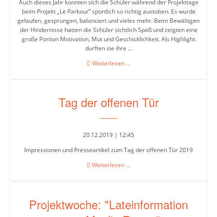
5-
Auch dieses Jahr konnten sich die Schüler während der Projekttage
beim Projekt „Le Parkour“ sportlich so richtig austoben. Es wurde
6
gelaufen, gesprungen, balanciert und vieles mehr. Beim Bewältigen
der Hindernisse hatten die Schüler sichtlich Spaß und zeigten eine
Stufenleitung
große Portion Motivation, Mut und Geschicklichkeit. Als Highlight
Jg.
durften sie ihre ...
7-
Projektwoche:
Weiterlesen …
8
"Le
Parkour"
Stufenleitung
Tag der offenen Tür
Jg.
9-
10
20.12.2019 | 12:45
Impressionen und Presseartikel zum Tag der offenen Tür 2019
Sekretariat
Tag
Weiterlesen …
der
offenen
Lehrerkollegium
Tür
Projektwoche: "Lateinformation
Schulgesundheitsfachkraft