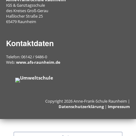
IGS & Ganztagsschule
des Kreises Groß-Gerau
AFS-
Haßlocher Straße 25
65479 Raunheim
Shop
Kontaktdaten
Schulsozialarbeit
Telefon: 06142 / 9486-0
Beratung
Web:
www.afs-raunheim.de
Berufsorientierung
Beratung
&
Copyright 2026 Anne-Frank-Schule Raunheim |
Datenschutzerklärung
|
Impressum
Unterstützung
PUSCH-
Klassen