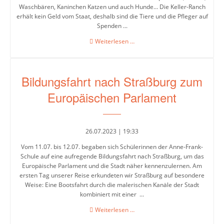
Zukunftswerkstatt
Waschbären, Kaninchen Katzen und auch Hunde… Die Keller-Ranch
erhält kein Geld vom Staat, deshalb sind die Tiere und die Pfleger auf
MINT
Spenden ...
&
Keller-
Weiterlesen …
Robotik
Ranch
Ausbildungsmessen
Bildungsfahrt nach Straßburg zum
und
Europäischen Parlament
Infoveranstaltungen
Links
und
26.07.2023 | 19:33
Downloads
Vom 11.07. bis 12.07. begaben sich Schülerinnen der Anne-Frank-
Schule auf eine aufregende Bildungsfahrt nach Straßburg, um das
Europäische Parlament und die Stadt näher kennenzulernen. Am
Schul-
ersten Tag unserer Reise erkundeten wir Straßburg auf besondere
und
Weise: Eine Bootsfahrt durch die malerischen Kanäle der Stadt
Hausordnung
kombiniert mit einer ...
Bildungsfahrt
Was
Weiterlesen …
nach
war