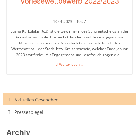
Vorlesewettbewerb 2022/2023
2022/23
10.01.2023 | 19:27
Luana Kurkulakis (6.3) ist die Gewinnerin des Schulentscheids an der
Anne-Frank-Schule. Die Sechstklässlerin setzte sich gegen ihre
Mitschüler/innen durch. Nun startet die nächste Runde des
Wettbewerbs – der Stadt- bzw. Kreisentscheid, welcher Ende Januar
2023 stattfindet. Mit Engagement und Lesefreude zogen die ...
Vorlesewettbewerb
Weiterlesen …
2022/2023
Navigation
Aktuelles Geschehen
überspringen
Pressespiegel
Archiv