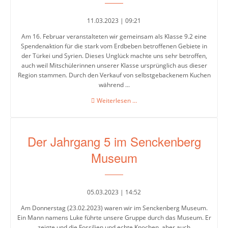
11.03.2023 | 09:21
Am 16. Februar veranstalteten wir gemeinsam als Klasse 9.2 eine
Spendenaktion für die stark vom Erdbeben betroffenen Gebiete in
der Türkei und Syrien. Dieses Unglück machte uns sehr betroffen,
auch weil Mitschülerinnen unserer Klasse ursprünglich aus dieser
Region stammen. Durch den Verkauf von selbstgebackenem Kuchen
während ...
Spendenaktion
Weiterlesen …
für
die
Erdbebenopfer
Der Jahrgang 5 im Senckenberg
in
Syrien
Museum
und
der
Türkei
05.03.2023 | 14:52
Am Donnerstag (23.02.2023) waren wir im Senckenberg Museum.
Ein Mann namens Luke führte unsere Gruppe durch das Museum. Er
zeigte und die Fossilien und echte Knochen, aber auch