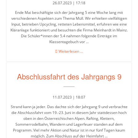
26.07.2023 | 17:18
Ende Mai beschäftigte sich der Jahrgang 5 eine Woche lang mit
Web-
verschiedenen Aspekten zum Thema Müll. Wir erhielten vielfältigen
Input, betrieben Upcycling, retteten Lebensmittel, erfuhren wie eine
Links
Kläranlage funktioniert und besuchten die Firma Meinhardt in Mainz.
Die Schüler*innen der 5.4 nahmen folgende Einträge im
Kontakt
Klassentagebuch vor ...
Projektwoche
Weiterlesen …
zum
Thema
Müll
Abschlussfahrt des Jahrgangs 9
im
Jahrgang
5
11.07.2023 | 18:07
Strand kann ja jeder. Das dachte sich der Jahrgang 9 und verbrachte
die Abschlussfahrt vom 19.-23. Juni in diesem Jahr stattdessen hoch
oben in den Österreichischen Alpen. Rafting, Klettern,
Sommerrodelbahn, Wandern und Lagerfeuer standen auf dem
Programm. Viel mehr Aktion und Natur ist in nur fünf Tagen kaum
möglich. Zum Abschluss auf der Heimfahrt ...