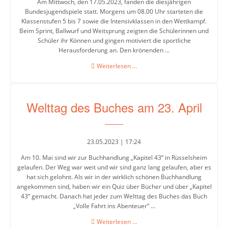
Am Mittwoch, den 17.05.2023, fanden die diesjährigen
Bundesjugendspiele statt. Morgens um 08.00 Uhr starteten die
Klassenstufen 5 bis 7 sowie die Intensivklassen in den Wettkampf.
Beim Sprint, Ballwurf und Weitsprung zeigten die Schülerinnen und
Schüler ihr Können und gingen motiviert die sportliche
Herausforderung an. Den krönenden ...
Bundesjugendspiele
Weiterlesen …
2023
Welttag des Buches am 23. April
23.05.2023 | 17:24
Am 10. Mai sind wir zur Buchhandlung „Kapitel 43“ in Rüsselsheim
gelaufen. Der Weg war weit und wir sind ganz lang gelaufen, aber es
hat sich gelohnt. Als wir in der wirklich schönen Buchhandlung
angekommen sind, haben wir ein Quiz über Bücher und über „Kapitel
43“ gemacht. Danach hat jeder zum Welttag des Buches das Buch
„Volle Fahrt ins Abenteuer“ ...
Welttag
Weiterlesen …