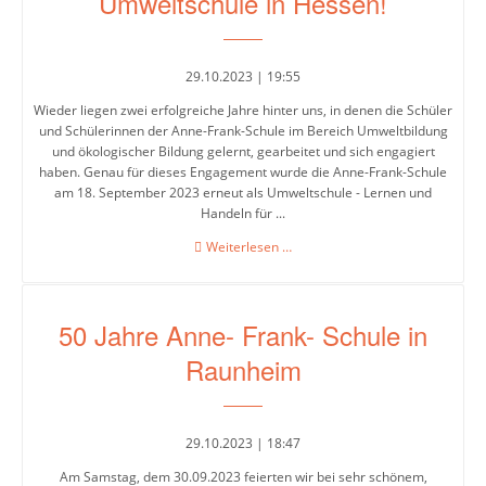
Umweltschule in Hessen!
Intensivklasse
29.10.2023 | 19:55
Elternvertretung
Wieder liegen zwei erfolgreiche Jahre hinter uns, in denen die Schüler
und Schülerinnen der Anne-Frank-Schule im Bereich Umweltbildung
und ökologischer Bildung gelernt, gearbeitet und sich engagiert
haben. Genau für dieses Engagement wurde die Anne-Frank-Schule
Schülervertretung
am 18. September 2023 erneut als Umweltschule - Lernen und
Handeln für ...
Schulsprecher/in
Auch
Weiterlesen …
Schülerrat
in
diesem
Vertrauenslehrer/in
Jahr
50 Jahre Anne- Frank- Schule in
2023:
Wir
Raunheim
sind
Förderverein
Umweltschule
in
So
Hessen!
29.10.2023 | 18:47
arbeiten
wir
Am Samstag, dem 30.09.2023 feierten wir bei sehr schönem,