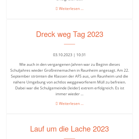
Musik
Die
Weiterlesen …
Daumen
Physik
sind
gedrückt
Religion/Ethik
Dreck weg Tag 2023
für
Colin
Russisch
Müller
Spanisch
03.10.2023 | 10:31
Wie auch in den vergangenen Jahren war zu Beginn dieses
Sport
Schuljahres wieder Großreinemachen in Raunheim angesagt. Am 22.
September strömten die Klassen der AFS aus, um Raunheim und die
Soziales
nähere Umgebung von achtlos weggeworfenem Müll zu befreien.
Lernen
Dabei war die Schulgemeinde (leider) extrem erfolgreich. Es ist
immer wieder ...
Türkisch
Dreck
Weiterlesen …
weg
Wahlpflichtangebot
Tag
2023
Lauf um die Lache 2023
Inklusion