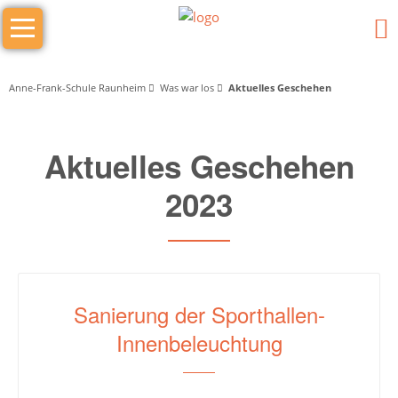
Navigation
Das
überspringen
sind
wir
Anne-Frank-Schule Raunheim
Was war los
Aktuelles Geschehen
Wer
Aktuelles Geschehen
macht
was
2023
Schulleitung
Schulleiter/in
Stellv.
Sanierung der Sporthallen-
Schulleiter
Innenbeleuchtung
Stufenleitung
Jg.