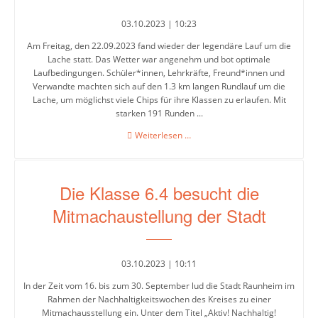
03.10.2023 | 10:23
Schülerbibliothek
Am Freitag, den 22.09.2023 fand wieder der legendäre Lauf um die
Aktuelles
Lache statt. Das Wetter war angenehm und bot optimale
und
Laufbedingungen. Schüler*innen, Lehrkräfte, Freund*innen und
Verwandte machten sich auf den 1.3 km langen Rundlauf um die
Archiv
Lache, um möglichst viele Chips für ihre Klassen zu erlaufen. Mit
starken 191 Runden ...
Unterrichtsprodukte
Lauf
Weiterlesen …
Buch
um
des
die
Lache
Monats
Die Klasse 6.4 besucht die
2023
Mitmachaustellung der Stadt
Arbeitsgemeinschaften
Bienen
03.10.2023 | 10:11
Erste
In der Zeit vom 16. bis zum 30. September lud die Stadt Raunheim im
Hilfe
Rahmen der Nachhaltigkeitswochen des Kreises zu einer
Mitmachausstellung ein. Unter dem Titel „Aktiv! Nachhaltig!