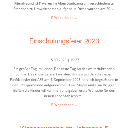
Ich
Klimafreundlich!“ waren im Alten Stadtzentrum verschiedenste
Stationen zu Umweltthemen aufgebaut. Diese wurden am 20. ...
spreche
Chancen
Die
Weiterlesen …
Klasse
6.4
Jung
besucht
trifft
Einschulungsfeier 2023
die
Alt
Mitmachaustellung
der
Kreativ
Stadt
15.09.2023 | 19:27
AG
Ein großer Tag im Leben. Der erste Tag an der weiterführenden
Nähen
Schule. Das muss gefeiert werden. Und so wurden die neuen
Fünftklässler der AFS am 4. September 2023 herzlich begrüßt und in
Streitschlichter
der Schulgemeinde aufgenommen. Frau Stapel und Frau Brugger
hießen die Kinder willkommen und gaben erste Wünsche für den
Technik
neuen Lebensabschnitt ...
Einschulungsfeier
Weiterlesen …
Theater-
2023
AG
Türkisch
Klassenwoche im Jahrgang 5