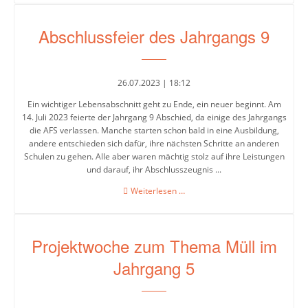
Straßburg
los
zum
Abschlussfeier des Jahrgangs 9
Europäischen
Parlament
Aktuelles
Geschehen
26.07.2023 | 18:12
Ein wichtiger Lebensabschnitt geht zu Ende, ein neuer beginnt. Am
Pressespiegel
14. Juli 2023 feierte der Jahrgang 9 Abschied, da einige des Jahrgangs
die AFS verlassen. Manche starten schon bald in eine Ausbildung,
Service
andere entschieden sich dafür, ihre nächsten Schritte an anderen
Schulen zu gehen. Alle aber waren mächtig stolz auf ihre Leistungen
und darauf, ihr Abschlusszeugnis ...
Termine
Abschlussfeier
Weiterlesen …
/
des
Jahrgangs
Jahresplaner
9
Projektwoche zum Thema Müll im
Ferienkalender
Jahrgang 5
Formulardownload