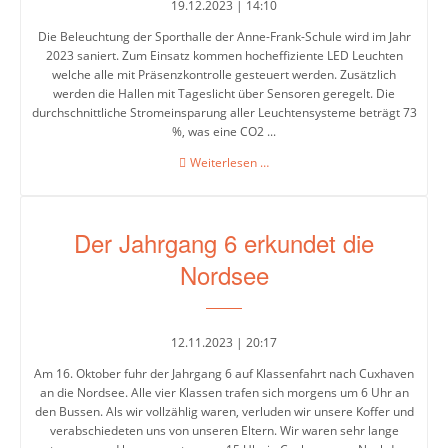
5-
19.12.2023 | 14:10
6
Die Beleuchtung der Sporthalle der Anne-Frank-Schule wird im Jahr
2023 saniert. Zum Einsatz kommen hocheffiziente LED Leuchten
Stufenleitung
welche alle mit Präsenzkontrolle gesteuert werden. Zusätzlich
Jg.
werden die Hallen mit Tageslicht über Sensoren geregelt. Die
durchschnittliche Stromeinsparung aller Leuchtensysteme beträgt 73
7-
%, was eine CO2 ...
8
Sanierung
Weiterlesen …
Stufenleitung
der
Sporthallen-
Jg.
Innenbeleuchtung
9-
Der Jahrgang 6 erkundet die
10
Nordsee
Sekretariat
12.11.2023 | 20:17
Am 16. Oktober fuhr der Jahrgang 6 auf Klassenfahrt nach Cuxhaven
Lehrerkollegium
an die Nordsee. Alle vier Klassen trafen sich morgens um 6 Uhr an
den Bussen. Als wir vollzählig waren, verluden wir unsere Koffer und
verabschiedeten uns von unseren Eltern. Wir waren sehr lange
Schulgesundheitsfachkraft