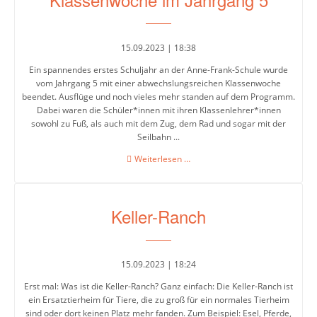
AFS-
15.09.2023 | 18:38
Shop
Ein spannendes erstes Schuljahr an der Anne-Frank-Schule wurde
vom Jahrgang 5 mit einer abwechslungsreichen Klassenwoche
beendet. Ausflüge und noch vieles mehr standen auf dem Programm.
Schulsozialarbeit
Dabei waren die Schüler*innen mit ihren Klassenlehrer*innen
sowohl zu Fuß, als auch mit dem Zug, dem Rad und sogar mit der
Seilbahn ...
Beratung
Klassenwoche
Weiterlesen …
im
Jahrgang
Berufsorientierung
5
Keller-Ranch
Beratung
&
Unterstützung
15.09.2023 | 18:24
PUSCH-
Erst mal: Was ist die Keller-Ranch? Ganz einfach: Die Keller-Ranch ist
Klassen
ein Ersatztierheim für Tiere, die zu groß für ein normales Tierheim
sind oder dort keinen Platz mehr fanden. Zum Beispiel: Esel, Pferde,