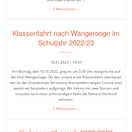
Tag
Weiterlesen …
der
offenen
Tür
Klassenfahrt nach Wangerooge im
Schuljahr 2022/23
10.01.2023 | 19:35
Am Montag, den 10.10.2022, ging es um 3.30 Uhr morgens los auf
die Insel Wangerooge. Da das unsere erste Klassenfahrt überhaupt
war (in der Grundschule fiel unsere Klassenfahrt wegen Corona aus),
waren wir besonders aufgeregt. Wir fuhren mit zwei Bussen und
mussten nach einer achtstündigen Fahrt die Fähre in Harlesiel
nehmen...
Klassenfahrt
Weiterlesen …
nach
Wangerooge
im
Schuljahr