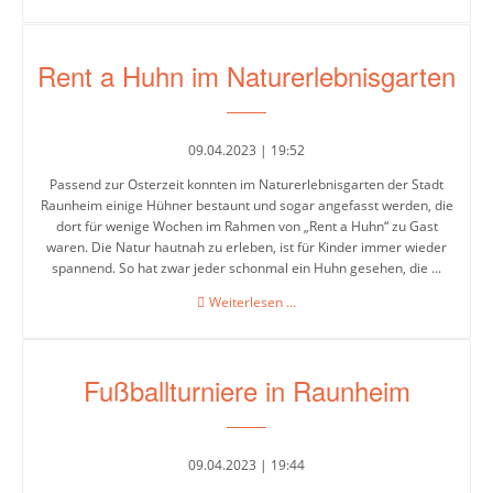
des
Buches
am
Rent a Huhn im Naturerlebnisgarten
23.
April
09.04.2023 | 19:52
Passend zur Osterzeit konnten im Naturerlebnisgarten der Stadt
Raunheim einige Hühner bestaunt und sogar angefasst werden, die
dort für wenige Wochen im Rahmen von „Rent a Huhn“ zu Gast
waren. Die Natur hautnah zu erleben, ist für Kinder immer wieder
spannend. So hat zwar jeder schonmal ein Huhn gesehen, die ...
Rent
Weiterlesen …
a
Huhn
im
Fußballturniere in Raunheim
Naturerlebnisgarten
09.04.2023 | 19:44