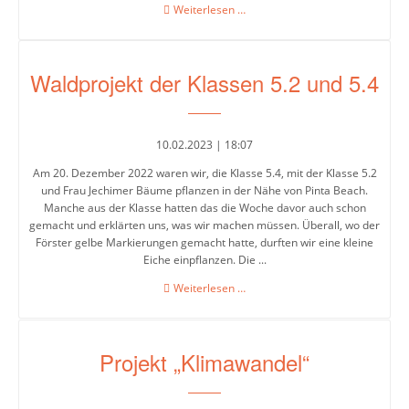
Lesepatenschaften
Weiterlesen …
–
die
Schulen
Waldprojekt der Klassen 5.2 und 5.4
wachsen
zusammen
10.02.2023 | 18:07
Am 20. Dezember 2022 waren wir, die Klasse 5.4, mit der Klasse 5.2
und Frau Jechimer Bäume pflanzen in der Nähe von Pinta Beach.
Manche aus der Klasse hatten das die Woche davor auch schon
gemacht und erklärten uns, was wir machen müssen. Überall, wo der
Förster gelbe Markierungen gemacht hatte, durften wir eine kleine
Eiche einpflanzen. Die ...
Waldprojekt
Weiterlesen …
der
Klassen
5.2
Projekt „Klimawandel“
und
5.4