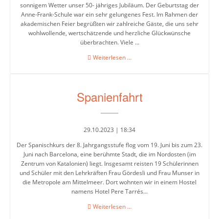
sonnigem Wetter unser 50- jähriges Jubiläum. Der Geburtstag der
Anne-Frank-Schule war ein sehr gelungenes Fest. Im Rahmen der
akademischen Feier begrüßten wir zahlreiche Gäste, die uns sehr
Leitbild
wohlwollende, wertschätzende und herzliche Glückwünsche
überbrachten. Viele ...
Integrierte
50
Weiterlesen …
Jahre
Gesamtschule
Anne-
Frank-
Abschlüsse
Spanienfahrt
Schule
in
Raunheim
Ganztagsschule
29.10.2023 | 18:34
Lernzeiten
Der Spanischkurs der 8. Jahrgangsstufe flog vom 19. Juni bis zum 23.
Juni nach Barcelona, eine berühmte Stadt, die im Nordosten (im
Pausenangebot
Zentrum von Katalonien) liegt. Insgesamt reisten 19 Schülerinnen
und Schüler mit den Lehrkräften Frau Gördesli und Frau Munser in
Betreuung
die Metropole am Mittelmeer. Dort wohnten wir in einem Hostel
namens Hotel Pere Tarrés...
Essen
Spanienfahrt
Weiterlesen …
in