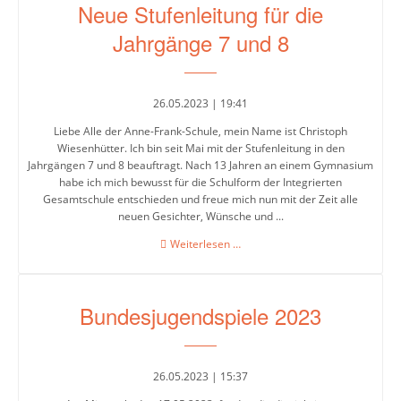
Neue Stufenleitung für die
Day
am
Jahrgänge 7 und 8
27.
April
2023
26.05.2023 | 19:41
Liebe Alle der Anne-Frank-Schule, mein Name ist Christoph
Wiesenhütter. Ich bin seit Mai mit der Stufenleitung in den
Jahrgängen 7 und 8 beauftragt. Nach 13 Jahren an einem Gymnasium
habe ich mich bewusst für die Schulform der Integrierten
Gesamtschule entschieden und freue mich nun mit der Zeit alle
neuen Gesichter, Wünsche und ...
Neue
Weiterlesen …
Stufenleitung
für
die
Bundesjugendspiele 2023
Jahrgänge
7
und
8
26.05.2023 | 15:37