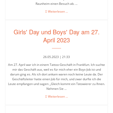
Raunheim einen Besuch ab. ...
Lesepaten
Weiterlesen …
in
der
Mediathek
Girls' Day und Boys' Day am 27.
April 2023
26.05.2023 | 21:33
Am 27. April war ich in einem Tattoo-Geschäft in Frankfurt. Ich suchte
mir das Geschäft aus, weil es für mich eher ein Boys-Job ist und
darum ging es. Als ich dort ankam waren noch keine Leute da. Der
Geschäftsleiter hatte einen Job für mich, und zwar durfte ich die
Leute empfangen und sagen: „Gleich kommt ein Tätowierer zu Ihnen.
Nehmen Sie ...
Girls'
Weiterlesen …
Day
und
Boys'