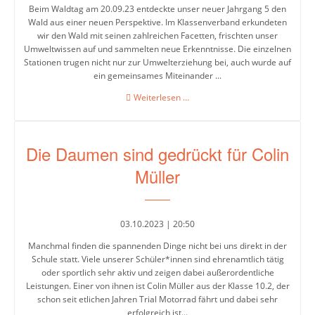
Beim Waldtag am 20.09.23 entdeckte unser neuer Jahrgang 5 den
Biologie
Wald aus einer neuen Perspektive. Im Klassenverband erkundeten
wir den Wald mit seinen zahlreichen Facetten, frischten unser
Chemie
Umweltwissen auf und sammelten neue Erkenntnisse. Die einzelnen
Stationen trugen nicht nur zur Umwelterziehung bei, auch wurde auf
Deutsch
ein gemeinsames Miteinander ...
Waldprojekt
Weiterlesen …
DAZ
zur
(Deutsch
aktiven
Teilnahme
als
Die Daumen sind gedrückt für Colin
Zweitsprache)
Müller
Englisch
Französisch
03.10.2023 | 20:50
Gesellschaftslehre
Manchmal finden die spannenden Dinge nicht bei uns direkt in der
Schule statt. Viele unserer Schüler*innen sind ehrenamtlich tätig
Kunst
oder sportlich sehr aktiv und zeigen dabei außerordentliche
Leistungen. Einer von ihnen ist Colin Müller aus der Klasse 10.2, der
Mathematik
schon seit etlichen Jahren Trial Motorrad fährt und dabei sehr
erfolgreich ist...