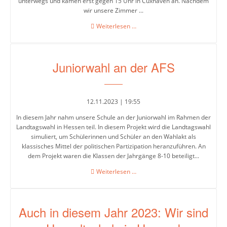
unterwegs und kamen erst gegen 15 Uhr in Cuxhaven an. Nachdem
wir unsere Zimmer ...
Der
Weiterlesen …
Jahrgänge
Jahrgang
6
Jahrgang
erkundet
5
Juniorwahl an der AFS
die
Nordsee
Jahrgang
6
12.11.2023 | 19:55
Jahrgang
In diesem Jahr nahm unsere Schule an der Juniorwahl im Rahmen der
Landtagswahl in Hessen teil. In diesem Projekt wird die Landtagswahl
7
simuliert, um Schülerinnen und Schüler an den Wahlakt als
klassisches Mittel der politischen Partizipation heranzuführen. An
Jahrgang
dem Projekt waren die Klassen der Jahrgänge 8-10 beteiligt...
8
Juniorwahl
Weiterlesen …
Jahrgang
an
der
9
AFS
Auch in diesem Jahr 2023: Wir sind
Jahrgang
10