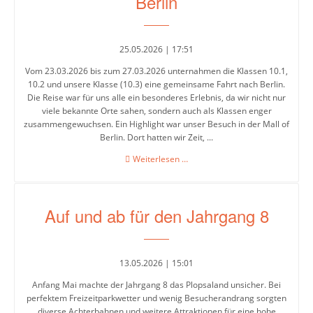
Berlin
Intensivklasse
25.05.2026 | 17:51
Elternvertretung
Vom 23.03.2026 bis zum 27.03.2026 unternahmen die Klassen 10.1,
10.2 und unsere Klasse (10.3) eine gemeinsame Fahrt nach Berlin.
Die Reise war für uns alle ein besonderes Erlebnis, da wir nicht nur
viele bekannte Orte sahen, sondern auch als Klassen enger
Schülervertretung
zusammengewuchsen. Ein Highlight war unser Besuch in der Mall of
Berlin. Dort hatten wir Zeit, ...
Schulsprecher/in
Studienfahrt
Weiterlesen …
Schülerrat
des
Jahrgangs
Vertrauenslehrer/in
10
Auf und ab für den Jahrgang 8
nach
Berlin
Förderverein
13.05.2026 | 15:01
So
Anfang Mai machte der Jahrgang 8 das Plopsaland unsicher. Bei
arbeiten
perfektem Freizeitparkwetter und wenig Besucherandrang sorgten
wir
diverse Achterbahnen und weitere Attraktionen für eine hohe