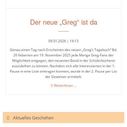
Musik
Jahrgang
6
Physik
im
Der neue „Greg“ ist da
Senckenberg
Naturmuseum
Religion/Ethik
Frankfurt
Russisch
09.01.2026 | 14:13
Spanisch
Genau einen Tag nach Erscheinen des neuen „Greg‘s Tagebuch“ Bd.
20 fieberten am 19. November 2025 jede Menge Greg-Fans der
Sport
Möglichkeit entgegen, den neuesten Band in der Schülerbücherei
auszuleihen zu können. Nachdem sich alle Interessierten in der 1.
Soziales
Pause in eine Liste eintragen konnten, wurde in der 2. Pause per Los
der Gewinner ermittelt.
Lernen
Der
Weiterlesen …
Türkisch
neue
„Greg“
Wahlpflichtangebot
ist
da
Navigation
Aktuelles Geschehen
Inklusion
überspringen