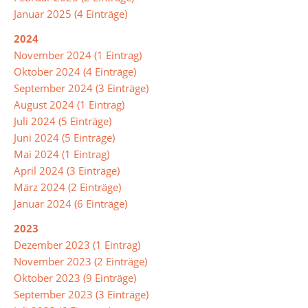
Ich
Januar 2025 (4 Einträge)
spreche
2024
Chancen
November 2024 (1 Eintrag)
Jung
Oktober 2024 (4 Einträge)
trifft
September 2024 (3 Einträge)
Alt
August 2024 (1 Eintrag)
Juli 2024 (5 Einträge)
Kreativ
Juni 2024 (5 Einträge)
AG
Mai 2024 (1 Eintrag)
April 2024 (3 Einträge)
Nähen
März 2024 (2 Einträge)
Streitschlichter
Januar 2024 (6 Einträge)
2023
Technik
Dezember 2023 (1 Eintrag)
Theater-
November 2023 (2 Einträge)
AG
Oktober 2023 (9 Einträge)
September 2023 (3 Einträge)
Türkisch