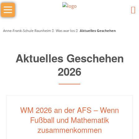
Navigation
Das
überspringen
sind
wir
Anne-Frank-Schule Raunheim
Was war los
Aktuelles Geschehen
Wer
Aktuelles Geschehen
macht
was
2026
Schulleitung
Schulleiter/in
Stellv.
WM 2026 an der AFS – Wenn
Schulleiter
Fußball und Mathematik
Stufenleitung
zusammenkommen
Jg.