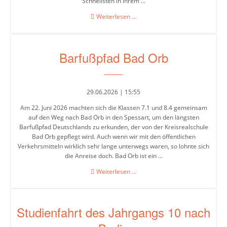
Schnellsten in ihrem ...
Bundesjugendspiele
Weiterlesen …
2026
Jahrgänge
Jahrgang
Barfußpfad Bad Orb
5
Jahrgang
29.06.2026 | 15:55
6
Am 22. Juni 2026 machten sich die Klassen 7.1 und 8.4 gemeinsam
Jahrgang
auf den Weg nach Bad Orb in den Spessart, um den längsten
Barfußpfad Deutschlands zu erkunden, der von der Kreisrealschule
7
Bad Orb gepflegt wird. Auch wenn wir mit den öffentlichen
Verkehrsmitteln wirklich sehr lange unterwegs waren, so lohnte sich
Jahrgang
die Anreise doch. Bad Orb ist ein ...
8
Barfußpfad
Weiterlesen …
Jahrgang
Bad
Orb
9
Studienfahrt des Jahrgangs 10 nach
Jahrgang
10