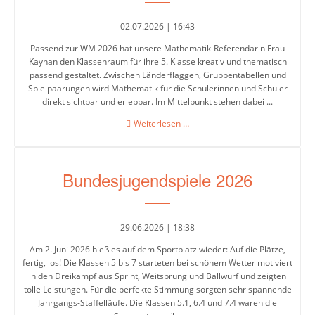
5-
6
02.07.2026 | 16:43
Stufenleitung
Passend zur WM 2026 hat unsere Mathematik-Referendarin Frau
Kayhan den Klassenraum für ihre 5. Klasse kreativ und thematisch
Jg.
passend gestaltet. Zwischen Länderflaggen, Gruppentabellen und
7-
Spielpaarungen wird Mathematik für die Schülerinnen und Schüler
8
direkt sichtbar und erlebbar. Im Mittelpunkt stehen dabei ...
WM
Weiterlesen …
Stufenleitung
2026
Jg.
an
9-
der
Bundesjugendspiele 2026
AFS
10
–
Wenn
Fußball
Sekretariat
29.06.2026 | 18:38
und
Mathematik
Am 2. Juni 2026 hieß es auf dem Sportplatz wieder: Auf die Plätze,
zusammenkommen
fertig, los! Die Klassen 5 bis 7 starteten bei schönem Wetter motiviert
Lehrerkollegium
in den Dreikampf aus Sprint, Weitsprung und Ballwurf und zeigten
tolle Leistungen. Für die perfekte Stimmung sorgten sehr spannende
Jahrgangs-Staffelläufe. Die Klassen 5.1, 6.4 und 7.4 waren die
Schulgesundheitsfachkraft