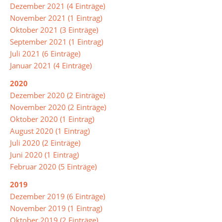
Dezember 2021 (4 Einträge)
Zukunftswerkstatt
November 2021 (1 Eintrag)
MINT
Oktober 2021 (3 Einträge)
&
September 2021 (1 Eintrag)
Robotik
Juli 2021 (6 Einträge)
Januar 2021 (4 Einträge)
Ausbildungsmessen
und
2020
Infoveranstaltungen
Dezember 2020 (2 Einträge)
November 2020 (2 Einträge)
Links
Oktober 2020 (1 Eintrag)
und
August 2020 (1 Eintrag)
Downloads
Juli 2020 (2 Einträge)
Juni 2020 (1 Eintrag)
Februar 2020 (5 Einträge)
Schul-
und
2019
Hausordnung
Dezember 2019 (6 Einträge)
November 2019 (1 Eintrag)
Was
Oktober 2019 (2 Einträge)
war