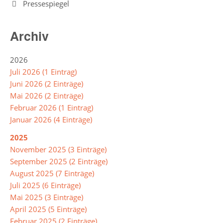
Pressespiegel
Schülerbibliothek
Archiv
Aktuelles
und
2026
Archiv
Juli 2026 (1 Eintrag)
Unterrichtsprodukte
Juni 2026 (2 Einträge)
Mai 2026 (2 Einträge)
Buch
Februar 2026 (1 Eintrag)
des
Januar 2026 (4 Einträge)
Monats
2025
November 2025 (3 Einträge)
Arbeitsgemeinschaften
September 2025 (2 Einträge)
August 2025 (7 Einträge)
Bienen
Juli 2025 (6 Einträge)
Mai 2025 (3 Einträge)
Erste
April 2025 (5 Einträge)
Hilfe
Februar 2025 (2 Einträge)