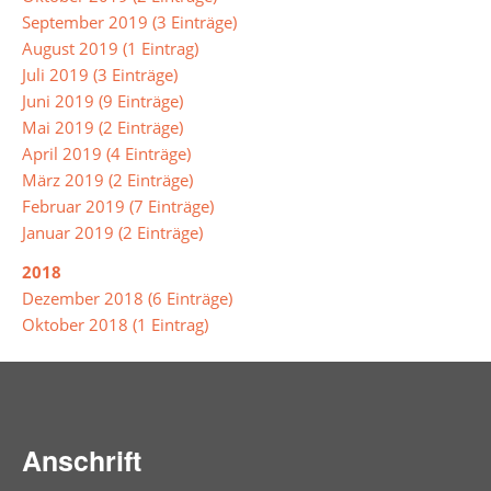
September 2019 (3 Einträge)
los
August 2019 (1 Eintrag)
Juli 2019 (3 Einträge)
Aktuelles
Juni 2019 (9 Einträge)
Geschehen
Mai 2019 (2 Einträge)
April 2019 (4 Einträge)
März 2019 (2 Einträge)
Pressespiegel
Februar 2019 (7 Einträge)
Service
Januar 2019 (2 Einträge)
2018
Termine
Dezember 2018 (6 Einträge)
/
Oktober 2018 (1 Eintrag)
Jahresplaner
Ferienkalender
Anschrift
Formulardownload