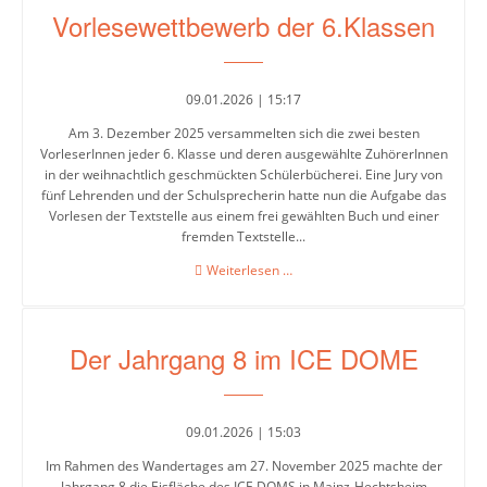
der
Vorlesewettbewerb der 6.Klassen
Mensa
Umweltschule
09.01.2026 | 15:17
Am 3. Dezember 2025 versammelten sich die zwei besten
VorleserInnen jeder 6. Klasse und deren ausgewählte ZuhörerInnen
Schule
in der weihnachtlich geschmückten Schülerbücherei. Eine Jury von
ohne
fünf Lehrenden und der Schulsprecherin hatte nun die Aufgabe das
Vorlesen der Textstelle aus einem frei gewählten Buch und einer
Rassismus
fremden Textstelle...
Vorlesewettbewerb
Weiterlesen …
der
Digitalisierung
6.Klassen
Der Jahrgang 8 im ICE DOME
Jugendmedienschutz
Fachbereiche
09.01.2026 | 15:03
Im Rahmen des Wandertages am 27. November 2025 machte der
Arbeitslehre
Jahrgang 8 die Eisfläche des ICE DOMS in Mainz-Hechtsheim