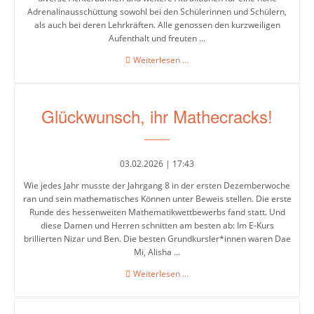
Adrenalinausschüttung sowohl bei den Schülerinnen und Schülern,
als auch bei deren Lehrkräften. Alle genossen den kurzweiligen
Leitbild
Aufenthalt und freuten ...
Auf
Weiterlesen …
und
Integrierte
ab
Gesamtschule
für
Glückwunsch, ihr Mathecracks!
den
Abschlüsse
Jahrgang
8
03.02.2026 | 17:43
Ganztagsschule
Wie jedes Jahr musste der Jahrgang 8 in der ersten Dezemberwoche
Lernzeiten
ran und sein mathematisches Können unter Beweis stellen. Die erste
Runde des hessenweiten Mathematikwettbewerbs fand statt. Und
diese Damen und Herren schnitten am besten ab: Im E-Kurs
Pausenangebot
brillierten Nizar und Ben. Die besten Grundkursler*innen waren Dae
Mi, Alisha ...
Betreuung
Glückwunsch,
Weiterlesen …
Essen
ihr
in
Mathecracks!