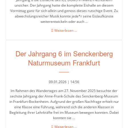
unsicher. Der Jahrgang hatte die komplette Eishalle an diesem
Biologie
Vormittag ganz für sich allein und genoss dieses rutschige Event. Zu
abwechslungsreicher Musik konnte jede*r seine Eislaufkünste
Chemie
weiterentwickeln oder auch ...
Der
Weiterlesen …
Deutsch
Jahrgang
8
DAZ
im
(Deutsch
Der Jahrgang 6 im Senckenberg
ICE
als
DOME
Naturmuseum Frankfurt
Zweitsprache)
Englisch
09.01.2026 | 14:56
Französisch
Im Rahmen des Wandertages am 27. November 2025 besuchte der
sechste Jahrgang der Anne-Frank-Schule das Senckenberg-Museum
Gesellschaftslehre
in Frankfurt-Bockenheim. Aufgrund der großen Nachfrage erhielt nur
eine Klasse eine Führung, während sich die anderen Klassen in
Kunst
Begleitung ihrer Lehrkräfte frei im Museum bewegen konnten. Dabei
konnten sie ...
Mathematik
Der
Weiterlesen …