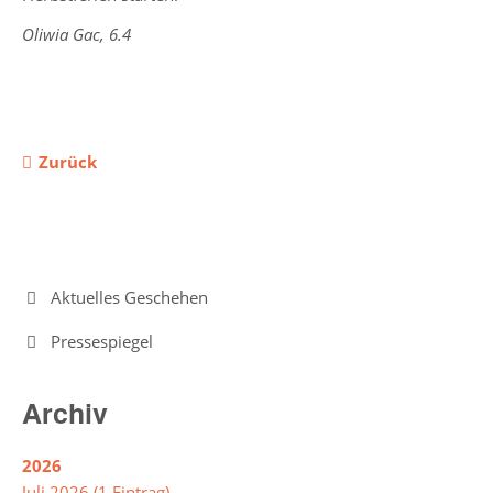
Oliwia Gac, 6.4
Intensivklasse
Elternvertretung
Zurück
Schülervertretung
Schulsprecher/in
Schülerrat
Navigation
Aktuelles Geschehen
Vertrauenslehrer/in
überspringen
Pressespiegel
Förderverein
Archiv
So
arbeiten
2026
wir
Juli 2026 (1 Eintrag)