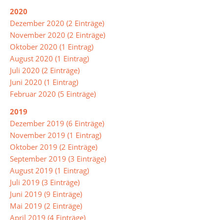
Musik
2020
Dezember 2020 (2 Einträge)
Physik
November 2020 (2 Einträge)
Religion/Ethik
Oktober 2020 (1 Eintrag)
August 2020 (1 Eintrag)
Russisch
Juli 2020 (2 Einträge)
Juni 2020 (1 Eintrag)
Spanisch
Februar 2020 (5 Einträge)
Sport
2019
Dezember 2019 (6 Einträge)
Soziales
November 2019 (1 Eintrag)
Lernen
Oktober 2019 (2 Einträge)
Türkisch
September 2019 (3 Einträge)
August 2019 (1 Eintrag)
Wahlpflichtangebot
Juli 2019 (3 Einträge)
Juni 2019 (9 Einträge)
Mai 2019 (2 Einträge)
Inklusion
April 2019 (4 Einträge)