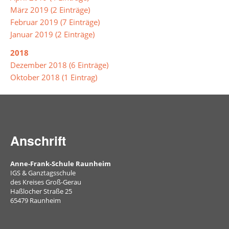
März 2019 (2 Einträge)
Schülerbibliothek
Februar 2019 (7 Einträge)
Januar 2019 (2 Einträge)
Aktuelles
und
2018
Archiv
Dezember 2018 (6 Einträge)
Oktober 2018 (1 Eintrag)
Unterrichtsprodukte
Buch
des
Monats
Anschrift
Arbeitsgemeinschaften
Anne-Frank-Schule Raunheim
IGS & Ganztagsschule
Bienen
des Kreises Groß-Gerau
Haßlocher Straße 25
65479 Raunheim
Erste
Hilfe