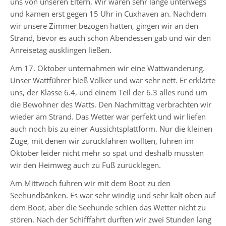
uns von unseren Eltern. Wir waren sehr lange unterwegs
5-
und kamen erst gegen 15 Uhr in Cuxhaven an. Nachdem
6
wir unsere Zimmer bezogen hatten, gingen wir an den
Stufenleitung
Strand, bevor es auch schon Abendessen gab und wir den
Jg.
Anreisetag ausklingen ließen.
7-
Am 17. Oktober unternahmen wir eine Wattwanderung.
8
Unser Wattführer hieß Volker und war sehr nett. Er erklärte
Stufenleitung
uns, der Klasse 6.4, und einem Teil der 6.3 alles rund um
Jg.
die Bewohner des Watts. Den Nachmittag verbrachten wir
9-
wieder am Strand. Das Wetter war perfekt und wir liefen
10
auch noch bis zu einer Aussichtsplattform. Nur die kleinen
Züge, mit denen wir zurückfahren wollten, fuhren im
Oktober leider nicht mehr so spät und deshalb mussten
Sekretariat
wir den Heimweg auch zu Fuß zurücklegen.
Am Mittwoch fuhren wir mit dem Boot zu den
Lehrerkollegium
Seehundbänken. Es war sehr windig und sehr kalt oben auf
dem Boot, aber die Seehunde schien das Wetter nicht zu
stören. Nach der Schifffahrt durften wir zwei Stunden lang
Schulgesundheitsfachkraft