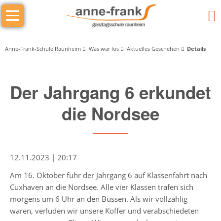
Navigation
Das
überspringen
sind
wir
Anne-Frank-Schule Raunheim
Was war los
Aktuelles Geschehen
Details
Wer
Der Jahrgang 6 erkundet
macht
was
die Nordsee
Schulleitung
Schulleiter/in
12.11.2023 | 20:17
Stellv.
Am 16. Oktober fuhr der Jahrgang 6 auf Klassenfahrt nach
Schulleiter
Cuxhaven an die Nordsee. Alle vier Klassen trafen sich
morgens um 6 Uhr an den Bussen. Als wir vollzählig
Stufenleitung
waren, verluden wir unsere Koffer und verabschiedeten
Jg.