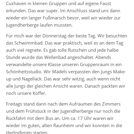
Cuxhaven in kleinen Gruppen und auf eigene Faust
erkunden. Das war super. Im Anschluss stand uns dann
wieder ein langer Fußmarsch bevor, weil wir wieder zur
Jahrgänge
Jugendherberge laufen mussten.
Jahrgang
Für mich war der Donnerstag der beste Tag. Wir besuchten
5
das Schwimmbad. Das war praktisch, weil es an dem Tag
Jahrgang
auch viel regnete. Es gab tolle Rutschen und jede halbe
6
Stunde wurde das Wellenbad angeschaltet. Abends
verwandelte unsere Klasse unseren Gruppenraum in ein
Jahrgang
Schönheitsstudio. Wir Mädels verpassten den Jungs Make-
7
up und Nagellack. Das war sehr witzig, auch wenn nicht
alle Jungs der gleichen Ansicht waren. Danach packten wir
Jahrgang
noch unsere Koffer.
8
Freitags stand dann nach dem Aufräumen des Zimmers
Jahrgang
und dem Frühstück in der Jugendherberge nur noch die
9
Rückfahrt mit dem Bus an. Um ca. 17 Uhr waren wir
wieder im guten, alten Raunheim und wir konnten in die
Jahrgang
Herbstferien starten.
10