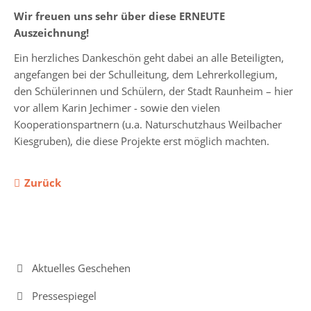
Wir freuen uns sehr über diese ERNEUTE
Auszeichnung!
Jahrgänge
Ein herzliches Dankeschön geht dabei an alle Beteiligten,
Jahrgang
angefangen bei der Schulleitung, dem Lehrerkollegium,
5
den Schülerinnen und Schülern, der Stadt Raunheim – hier
vor allem Karin Jechimer - sowie den vielen
Jahrgang
Kooperationspartnern (u.a. Naturschutzhaus Weilbacher
6
Kiesgruben), die diese Projekte erst möglich machten.
Jahrgang
7
Zurück
Jahrgang
8
Jahrgang
Navigation
9
Aktuelles Geschehen
überspringen
Jahrgang
Pressespiegel
10