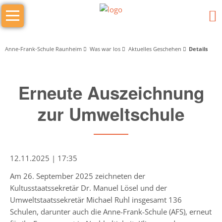
Navigation
Das
überspringen
sind
wir
Anne-Frank-Schule Raunheim
Was war los
Aktuelles Geschehen
Details
Wer
Erneute Auszeichnung
macht
was
zur Umweltschule
Schulleitung
Schulleiter/in
12.11.2025 | 17:35
Stellv.
Am 26. September 2025 zeichneten der
Schulleiter
Kultusstaatssekretär Dr. Manuel Lösel und der
Umweltstaatssekretär Michael Ruhl insgesamt 136
Stufenleitung
Schulen, darunter auch die Anne-Frank-Schule (AFS), erneut
Jg.