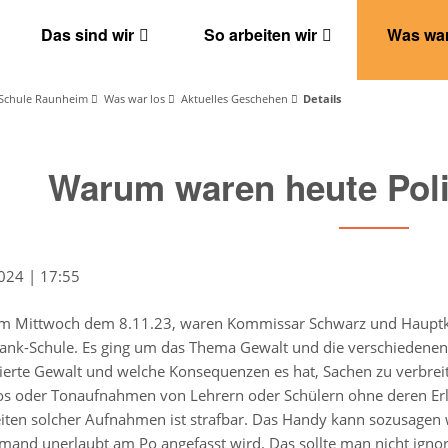
Das sind wir
So arbeiten wir
Was war
Schule Raunheim
Was war los
Aktuelles Geschehen
Details
Warum waren heute Poli
024 | 17:55
m Mittwoch dem 8.11.23, waren Kommissar Schwarz und Hauptko
ank-Schule. Es ging um das Thema Gewalt und die verschiedene
sierte Gewalt und welche Konsequenzen es hat, Sachen zu verbrei
tos oder Tonaufnahmen von Lehrern oder Schülern ohne deren Erla
iten solcher Aufnahmen ist strafbar. Das Handy kann sozusagen wie
mand unerlaubt am Po angefasst wird. Das sollte man nicht ignor