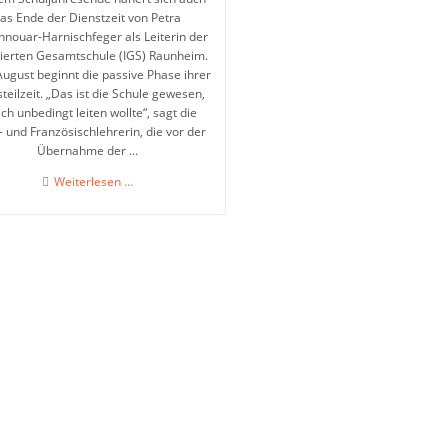
as Ende der Dienstzeit von Petra
nnouar-Harnischfeger als Leiterin der
rierten Gesamtschule (IGS) Raunheim.
August beginnt die passive Phase ihrer
steilzeit. „Das ist die Schule gewesen,
ich unbedingt leiten wollte“, sagt die
- und Französischlehrerin, die vor der
Übernahme der ...
Die
Weiterlesen …
Menschen
werden
mir
fehlen