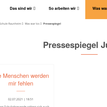
Das sind wir
So arbeiten wir
Was war
Schule Raunheim
Was war los
Pressespiegel
Pressespiegel J
e Menschen werden
mir fehlen
02.07.2021 | 18:51
em Schuljahresende nähert sich auch