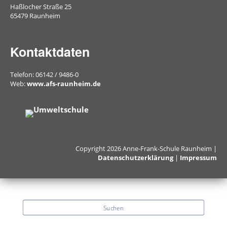
der
Haßlocher Straße 25
Mensa
65479 Raunheim
Umweltschule
Kontaktdaten
Telefon: 06142 / 9486-0
Schule
Web:
www.afs-raunheim.de
ohne
Rassismus
Digitalisierung
Copyright 2026 Anne-Frank-Schule Raunheim |
Datenschutzerklärung
|
Impressum
Jugendmedienschutz
Fachbereiche
Suchen
Arbeitslehre