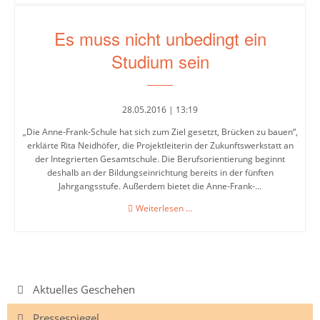
Skandinavien
Es muss nicht unbedingt ein
Jahrgänge
Studium sein
Jahrgang
5
28.05.2016 | 13:19
Jahrgang
„Die Anne-Frank-Schule hat sich zum Ziel gesetzt, Brücken zu bauen“,
6
erklärte Rita Neidhöfer, die Projektleiterin der Zukunftswerkstatt an
der Integrierten Gesamtschule. Die Berufsorientierung beginnt
Jahrgang
deshalb an der Bildungseinrichtung bereits in der fünften
7
Jahrgangsstufe. Außerdem bietet die Anne-Frank-...
Es
Jahrgang
Weiterlesen …
muss
8
nicht
unbedingt
Jahrgang
ein
9
Studium
Navigation
Aktuelles Geschehen
sein
überspringen
Jahrgang
Pressespiegel
10