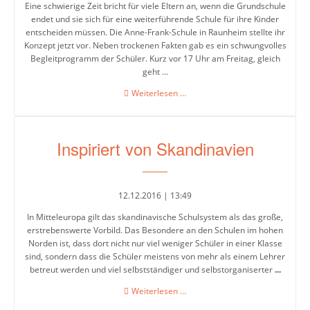
5-
Eine schwierige Zeit bricht für viele Eltern an, wenn die Grundschule
6
endet und sie sich für eine weiterführende Schule für ihre Kinder
entscheiden müssen. Die Anne-Frank-Schule in Raunheim stellte ihr
Konzept jetzt vor. Neben trockenen Fakten gab es ein schwungvolles
Stufenleitung
Begleitprogramm der Schüler. Kurz vor 17 Uhr am Freitag, gleich
Jg.
geht ...
7-
Ganztagskonzept
Weiterlesen …
8
für
ruhigen
Stufenleitung
Unterricht
Jg.
Inspiriert von Skandinavien
9-
10
12.12.2016 | 13:49
In Mitteleuropa gilt das skandinavische Schulsystem als das große,
Sekretariat
erstrebenswerte Vorbild. Das Besondere an den Schulen im hohen
Norden ist, dass dort nicht nur viel weniger Schüler in einer Klasse
sind, sondern dass die Schüler meistens von mehr als einem Lehrer
Lehrerkollegium
betreut werden und viel selbstständiger und selbstorganiserter
...
Inspiriert
Weiterlesen …
von
Schulgesundheitsfachkraft