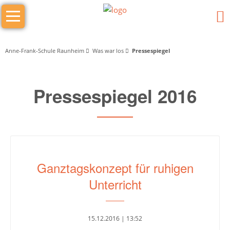
Navigation
Das
überspringen
sind
wir
Anne-Frank-Schule Raunheim
Was war los
Pressespiegel
Wer
Pressespiegel 2016
macht
was
Schulleitung
Schulleiter/in
Ganztagskonzept für ruhigen
Stellv.
Unterricht
Schulleiter
Stufenleitung
15.12.2016 | 13:52
Jg.