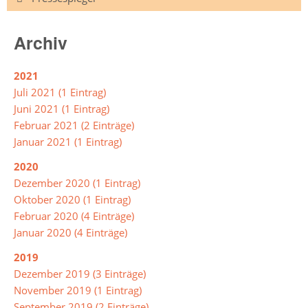
Intensivklasse
Archiv
Elternvertretung
2021
Juli 2021 (1 Eintrag)
Juni 2021 (1 Eintrag)
Schülervertretung
Februar 2021 (2 Einträge)
Schulsprecher/in
Januar 2021 (1 Eintrag)
2020
Schülerrat
Dezember 2020 (1 Eintrag)
Vertrauenslehrer/in
Oktober 2020 (1 Eintrag)
Februar 2020 (4 Einträge)
Januar 2020 (4 Einträge)
Förderverein
2019
So
Dezember 2019 (3 Einträge)
arbeiten
November 2019 (1 Eintrag)
wir
September 2019 (2 Einträge)