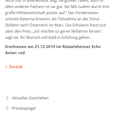
Nicht nur in Mathematik zeigt sie großes Talent, auch in
allen anderen Fächern ist sie gut. Sie fällt zudem durch ihre
große Hilfsbereitschaft positiv auf.“ Der Förderverein
Jahrgänge
schenkt Katarina Kresovic die Teilnahme an der Schul-
Skifahrt nach Österreich im März. Die Schülerin freut sich
Jahrgang
über den Preis. „Ich möchte so gerne Skifahren lernen“,
5
sagt sie. Ihr Wunsch soll bald in Erfüllung gehen.
Jahrgang
Erschienen am 21.12.2019 im Rüsselsheimer Echo
6
Autor: red
Jahrgang
7
Zurück
Jahrgang
8
Jahrgang
Navigation
Aktuelles Geschehen
9
überspringen
Pressespiegel
Jahrgang
10