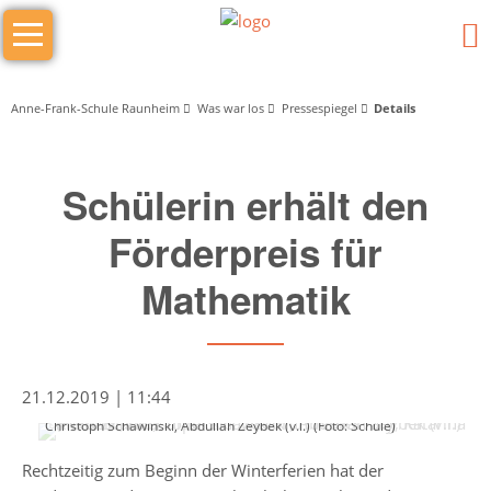
Navigation
Das
überspringen
sind
wir
Anne-Frank-Schule Raunheim
Was war los
Pressespiegel
Details
Wer
Schülerin erhält den
macht
was
Förderpreis für
Mathematik
Schulleitung
Schulleiter/in
Stellv.
21.12.2019 | 11:44
Schulleiter
Mathematiker unter sich: Gudrun Temesvary, Katarina Kresovic,
Christoph Schawinski, Abdullah Zeybek (v.l.) (Foto: Schule)
Stufenleitung
Rechtzeitig zum Beginn der Winterferien hat der
Jg.