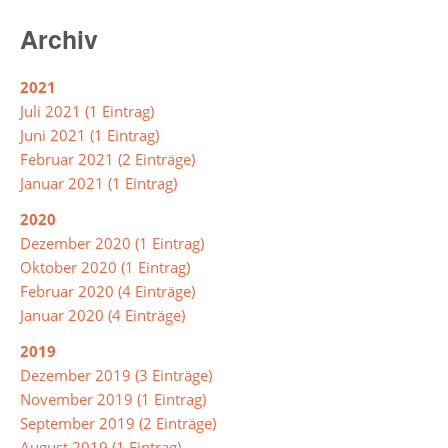
Archiv
Intensivklasse
2021
Elternvertretung
Juli 2021 (1 Eintrag)
Juni 2021 (1 Eintrag)
Februar 2021 (2 Einträge)
Schülervertretung
Januar 2021 (1 Eintrag)
Schulsprecher/in
2020
Dezember 2020 (1 Eintrag)
Schülerrat
Oktober 2020 (1 Eintrag)
Vertrauenslehrer/in
Februar 2020 (4 Einträge)
Januar 2020 (4 Einträge)
Förderverein
2019
Dezember 2019 (3 Einträge)
So
November 2019 (1 Eintrag)
arbeiten
September 2019 (2 Einträge)
wir
August 2019 (1 Eintrag)