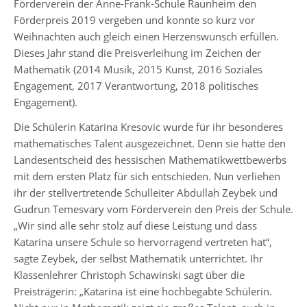
Förderverein der Anne-Frank-Schule Raunheim den
5-
Förderpreis 2019 vergeben und konnte so kurz vor
6
Weihnachten auch gleich einen Herzenswunsch erfüllen.
Stufenleitung
Dieses Jahr stand die Preisverleihung im Zeichen der
Jg.
Mathematik (2014 Musik, 2015 Kunst, 2016 Soziales
7-
Engagement, 2017 Verantwortung, 2018 politisches
8
Engagement).
Stufenleitung
Die Schülerin Katarina Kresovic wurde für ihr besonderes
Jg.
mathematisches Talent ausgezeichnet. Denn sie hatte den
9-
Landesentscheid des hessischen Mathematikwettbewerbs
10
mit dem ersten Platz für sich entschieden. Nun verliehen
ihr der stellvertretende Schulleiter Abdullah Zeybek und
Gudrun Temesvary vom Förderverein den Preis der Schule.
Sekretariat
„Wir sind alle sehr stolz auf diese Leistung und dass
Katarina unsere Schule so hervorragend vertreten hat“,
sagte Zeybek, der selbst Mathematik unterrichtet. Ihr
Lehrerkollegium
Klassenlehrer Christoph Schawinski sagt über die
Preisträgerin: „Katarina ist eine hochbegabte Schülerin.
Schulgesundheitsfachkraft