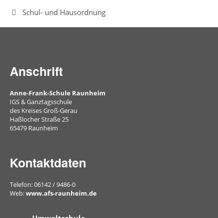
Schul- und Hausordnung
Biologie
Chemie
Deutsch
Anschrift
DAZ
(Deutsch
Anne-Frank-Schule Raunheim
als
IGS & Ganztagsschule
Zweitsprache)
des Kreises Groß-Gerau
Haßlocher Straße 25
Englisch
65479 Raunheim
Französisch
Kontaktdaten
Gesellschaftslehre
Telefon: 06142 / 9486-0
Kunst
Web:
www.afs-raunheim.de
Mathematik