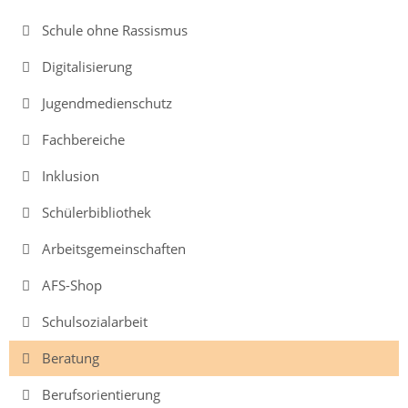
der
Mensa
Schule ohne Rassismus
Digitalisierung
Umweltschule
Jugendmedienschutz
Fachbereiche
Schule
ohne
Inklusion
Rassismus
Schülerbibliothek
Digitalisierung
Arbeitsgemeinschaften
AFS-Shop
Jugendmedienschutz
Schulsozialarbeit
Beratung
Fachbereiche
Berufsorientierung
Arbeitslehre