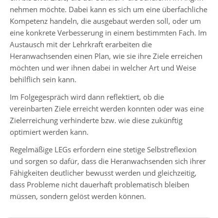
nehmen möchte. Dabei kann es sich um eine überfachliche
Intensivklasse
Kompetenz handeln, die ausgebaut werden soll, oder um
eine konkrete Verbesserung in einem bestimmten Fach. Im
Austausch mit der Lehrkraft erarbeiten die
Elternvertretung
Heranwachsenden einen Plan, wie sie ihre Ziele erreichen
möchten und wer ihnen dabei in welcher Art und Weise
behilflich sein kann.
Schülervertretung
Im Folgegespräch wird dann reflektiert, ob die
Schulsprecher/in
vereinbarten Ziele erreicht werden konnten oder was eine
Schülerrat
Zielerreichung verhinderte bzw. wie diese zukünftig
optimiert werden kann.
Vertrauenslehrer/in
Regelmäßige LEGs erfordern eine stetige Selbstreflexion
und sorgen so dafür, dass die Heranwachsenden sich ihrer
Förderverein
Fähigkeiten deutlicher bewusst werden und gleichzeitig,
dass Probleme nicht dauerhaft problematisch bleiben
So
müssen, sondern gelöst werden können.
arbeiten
wir