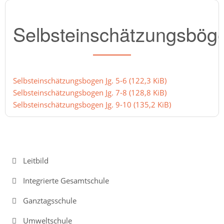
Selbsteinschätzungsbög
Leitbild
Integrierte
Gesamtschule
Selbsteinschätzungsbogen Jg. 5-6
(122,3 KiB)
Abschlüsse
Selbsteinschätzungsbogen Jg. 7-8
(128,8 KiB)
Selbsteinschätzungsbogen Jg. 9-10
(135,2 KiB)
Ganztagsschule
Lernzeiten
Navigation
Leitbild
Pausenangebot
überspringen
Integrierte Gesamtschule
Betreuung
Ganztagsschule
Essen
in
Umweltschule