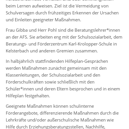
5-
beim Lernen aufweisen. Ziel ist die Vermeidung von
6
Schulversagen durch frühzeitiges Erkennen der Ursachen
und Einleiten geeigneter Maßnahmen.
Stufenleitung
Jg.
Frau Gibba und Herr Pohl sind die Beratungslehrer*innen
7-
an der AFS. Sie arbeiten eng mit der Schulsozialarbeit, dem
8
Beratungs- und Förderzentrum Karl-Krolopper-Schule in
Kelsterbach und anderen Gremien zusammen.
Stufenleitung
Jg.
In halbjährlich stattfindenden Hilfeplan-Gesprächen
9-
werden Maßnahmen zunächst gemeinsam mit den
10
Klassenleitungen, der Schulsozialarbeit und den
Förderschulkräften sowie schließlich mit den
Schüler*innen und deren Eltern besprochen und in einem
Sekretariat
Hilfeplan festgehalten.
Geeignete Maßnahmen können schulinterne
Lehrerkollegium
Förderangebote, differenzierende Maßnahmen durch die
Lehrkräfte und/oder außerschulische Maßnahmen wie
Hilfe durch Erziehungsberatungsstellen, Nachhilfe,
Schulgesundheitsfachkraft