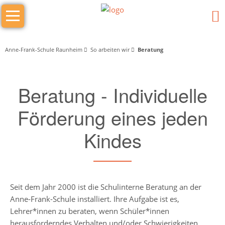
Navigation
Das
überspringen
sind
wir
Anne-Frank-Schule Raunheim
So arbeiten wir
Beratung
Wer
Beratung - Individuelle
macht
was
Förderung eines jeden
Schulleitung
Kindes
Schulleiter/in
Stellv.
Schulleiter
Seit dem Jahr 2000 ist die Schulinterne Beratung an der
Anne-Frank-Schule installiert. Ihre Aufgabe ist es,
Stufenleitung
Lehrer*innen zu beraten, wenn Schüler*innen
Jg.
herausforderndes Verhalten und/oder Schwierigkeiten