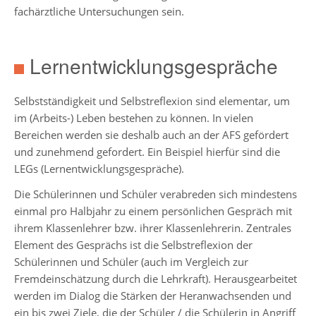
fachärztliche Untersuchungen sein.
Jahrgänge
Lernentwicklungsgespräche
Jahrgang
5
Selbstständigkeit und Selbstreflexion sind elementar, um
Jahrgang
im (Arbeits-) Leben bestehen zu können. In vielen
6
Bereichen werden sie deshalb auch an der AFS gefördert
und zunehmend gefordert. Ein Beispiel hierfür sind die
Jahrgang
LEGs (Lernentwicklungsgespräche).
7
Die Schülerinnen und Schüler verabreden sich mindestens
Jahrgang
einmal pro Halbjahr zu einem persönlichen Gespräch mit
8
ihrem Klassenlehrer bzw. ihrer Klassenlehrerin. Zentrales
Element des Gesprächs ist die Selbstreflexion der
Jahrgang
Schülerinnen und Schüler (auch im Vergleich zur
9
Fremdeinschätzung durch die Lehrkraft). Herausgearbeitet
werden im Dialog die Stärken der Heranwachsenden und
Jahrgang
ein bis zwei Ziele, die der Schüler / die Schülerin in Angriff
10